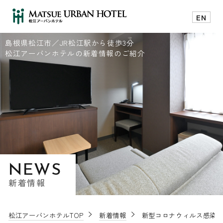
EN
島根県松江市／JR松江駅から徒歩3分
松江アーバンホテルの新着情報のご紹介
TOP
宿泊プラン一覧
予約確認
マイページログイン
客室
新規会員登録
朝食
施設・サービス
NEWS
アクセス・周辺観光
新着情報
新着情報
松江アーバンホテルTOP
新着情報
新型コロナウィルス感染